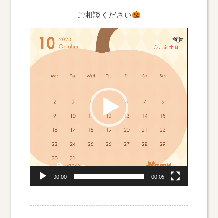
ご相談ください
動
画
プ
レ
ー
ヤ
ー
00:00
00:05