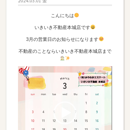
2024.03.01 金
こんにちは
いきいき不動産本城店です
3月の営業日のお知らせになります
不動産のことならいきいき不動産本城店まで
動
画
プ
レ
ー
ヤ
ー