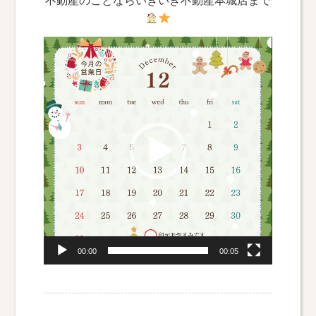
不動産のことならいきいき不動産本城店まで
動
画
プ
レ
ー
ヤ
ー
00:00
00:05