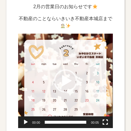
2月の営業日のお知らせです
不動産のことならいきいき不動産本城店まで
動
画
プ
レ
ー
ヤ
ー
00:00
00:05